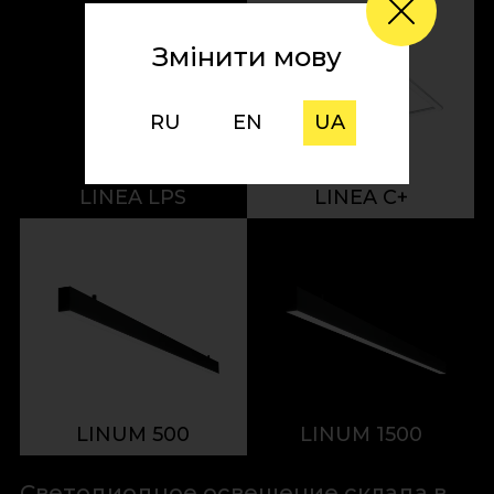
Змінити мову
RU
EN
UA
LINEA LPS
LINEA С+
LINUM 500
LINUM 1500
Светодиодное освещение склада в