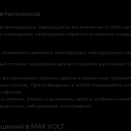
етильников.
ой температуры. Варьируется это значение от 2000 к
я помещений необходимо обратить внимание на разл
е показатели цветовой температуры светодиодных св
тый оттенок, комфортен для восприятия в условиях 
яет воспринимать оттенки цветов и различные предм
ных столов). При освещении в 4000К повышается ко
 офисов.
ый оттенок, близок к дневному свету и особенно необ
ационных, лабораторий, типографий).
щений в MAX VOLT.