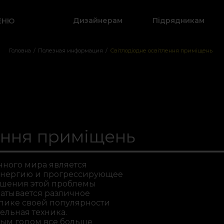
Дизайнерам
Підрядникам
ЕНЮ
АКРИТИ
Головна
/
Полезная информация
/
Світлодіодне освітлення приміщень
ення приміщень
нного мира является
энергию и прогрессирующее
решения этой проблемы
атывается различное
пике своей популярности
ельная техника.
дым годом все больше