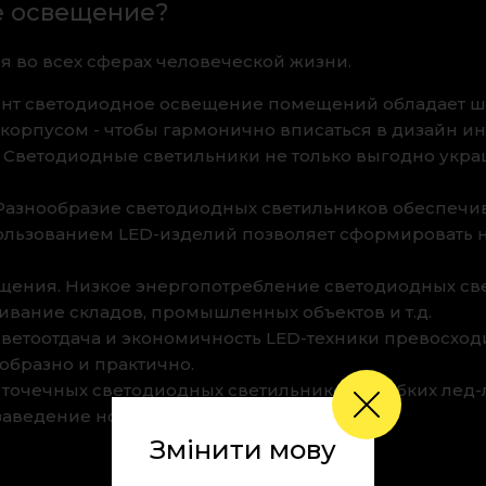
е освещение?
 во всех сферах человеческой жизни.
нт светодиодное освещение помещений обладает ш
корпусом - чтобы гармонично вписаться в дизайн ин
. Светодиодные светильники не только выгодно укра
 Разнообразие светодиодных светильников обеспечи
пользованием LED-изделий позволяет сформировать 
ения. Низкое энергопотребление светодиодных св
ивание складов, промышленных объектов и т.д.
 светоотдача и экономичность LED-техники превосхо
образно и практично.
 точечных светодиодных светильников и гибких лед-
заведение новых клиентов.
Змінити мову