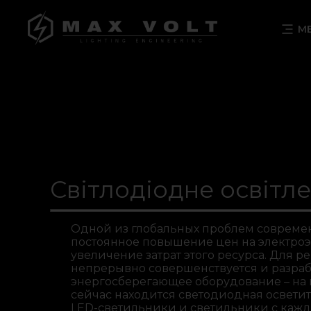
М
З
Світлодіодне освітл
Одной из глобальных проблем совреме
постоянное повышение цен на электро
увеличение затрат этого ресурса. Для 
непрерывно совершенствуется и разраб
энергосберегающее оборудование – на 
сейчас находится светодиодная осветит
LED-светильники и светильники с каж