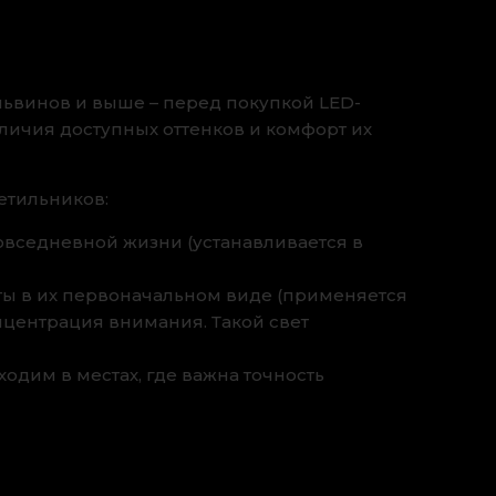
ельвинов и выше – перед покупкой LED-
ичия доступных оттенков и комфорт их
етильников:
повседневной жизни (устанавливается в
еты в их первоначальном виде (применяется
нцентрация внимания. Такой свет
ходим в местах, где важна точность